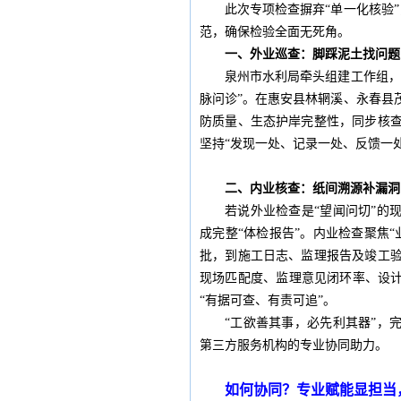
此次专项检查摒弃“单一化核验
范，确保检验全面无死角。
一、外业巡查：脚踩泥土找问题
泉州市水利局牵头组建工作组，
脉问诊”。在惠安县林辋溪、永春县
防质量、生态护岸完整性，同步核
坚持“发现一处、记录一处、反馈一
二、
内业核查：纸间溯源补漏洞
若说外业检查是“望闻问切”的
成完整“体检报告”。内业检查聚焦
批，到施工日志、监理报告及竣工
现场匹配度、监理意见闭环率、设计
“有据可查、有责可追”。
“工欲善其事，必先利其器”，
第三方服务机构的专业协同助力。
如何协同？专业赋能显担当