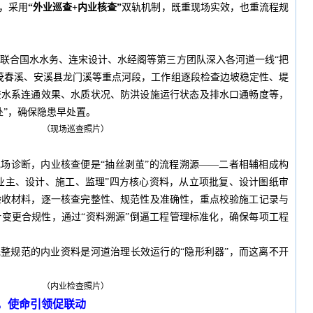
”，采用
“外业巡查+内业核查”
双轨机制，既重现场实效，也重流程规
联合国水水务、连宋设计、水经阁等第三方团队深入各河道一线“把
茂春溪、安溪县龙门溪等重点河段，工作组逐段检查边坡稳定性、堤
查水系连通效果、水质状况、防洪设施运行状态及排水口通畅度等，
处”，确保隐患早处置。
（现场巡查照片）
现场诊断，内业核查便是“抽丝剥茧”的流程溯源——二者相辅相成构
“业主、设计、施工、监理”四方核心资料，从立项批复、设计图纸审
验收材料，逐一核查完整性、规范性及准确性，重点校验施工记录与
变更合规性，通过“资料溯源”倒逼工程管理标准化，确保每项工程
完整规范的内业资料是河道治理长效运行的“隐形利器”，而这离不开
（内业检查照片）
，使命引领促联动