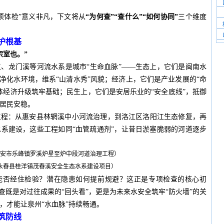
项体检”意义非凡，下文将从
“为何查”“查什么”“如何协同”
三个维度
护根基
宗室也。”
、龙门溪等河流水系是城市“生命血脉”——生态上，它们是闽南水
、净化水环境，维系“山清水秀”风貌；经济上，它们是产业发展的“命
体经济升级筑牢基础；民生上，它们是安居乐业的“安全底线”，抵御
居民安稳。
工程：从惠安县林辋溪中小河流治理，到洛江区洛阳江生态修复，再
系建设，这些工程如同“血管疏通剂”，让昔日淤塞脆弱的河道逐步
南安市乐峰镇罗溪炉星至炉中段河道治理工程）
永春县桂洋镇茂春溪安全生态水系建设项目）
效能否经住检验？潜在隐患如何提前规避？这正是专项检查的核心初
查既是对过往成果的“回头看”，更是为未来水安全筑牢“防火墙”的关
，才能让泉州“水血脉”持续畅通。
筑防线