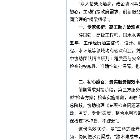
“众人拾柴火焰高，政企协同事
初心，主动衔接政府需求、创新服
同治理的“桥梁纽带”。
一、
专家领衔：高工助力破难点
薛国强，高级工程师，国水水
五年，工作经历涵盖咨询、设计、
程、水环境等领域均有较深积淀。
中协助团队精准研判工程质量与安
检查的权威性、准确性筑牢保障，也
二、
初心感召：务实服务提效率
前期需求对接阶段，第三方服务
型”检查方案；检查实施阶段，派驻
总阶段，协助梳理《专项检查问题清
效、务实、专业”态度，整合水利咨
保检查“不拖沓、不疏漏”。
这份高效联动，是“生命之源
频，协同便水到渠成。“独木难成林