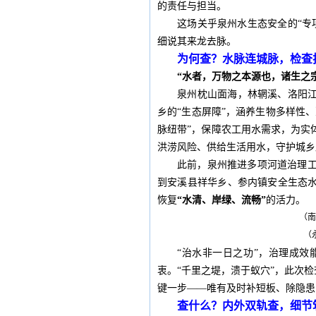
的责任与担当。
这场关乎泉州水生态安全的“专
细说其来龙去脉。
为何查？水脉连城脉，检查
“水者，万物之本源也，诸生之
泉州枕山面海，林辋溪、洛阳江
乡的“生态屏障”，涵养生物多样性
脉纽带”，保障农工用水需求，为实
洪涝风险、供给生活用水，守护城乡
此前，泉州推进多项河道治理
到安溪县祥华乡、参内镇安全生态水
恢复
“水清、岸绿、流畅”
的活力。
（
（
“治水非一日之功”，治理成
衷。“千里之堤，溃于蚁穴”，此次检
键一步——唯有及时补短板、除隐患
查什么？内外双轨查，细节