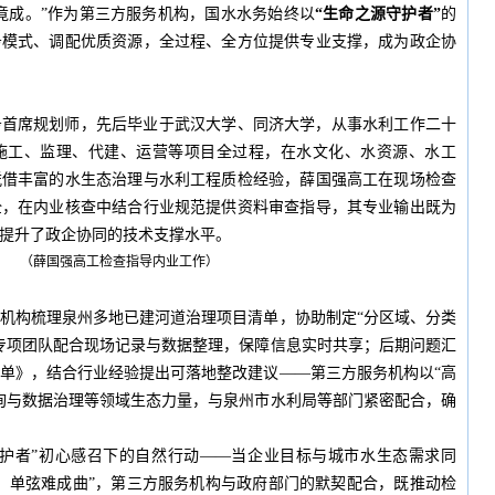
竟成。”作为第三方服务机构，国水水务始终以
“生命之源守护者”
的
务模式、调配优质资源，全过程、全方位提供专业支撑，成为政企协
务首席规划师，先后毕业于武汉大学、同济大学，从事水利工作二十
施工、监理、代建、运营等项目全过程，在水文化、水资源、水工
凭借丰富的水生态治理与水利工程质检经验，薛国强高工在现场检查
全，在内业核查中结合行业规范提供资料审查指导，其专业输出既为
提升了政企协同的技术支撑水平。
（薛国强高工检查指导内业工作）
机构梳理泉州多地已建河道治理项目清单，协助制定“分区域、分类
专项团队配合现场记录与数据整理，保障信息实时共享；后期问题汇
单》，结合行业经验提出可落地整改建议——第三方服务机构以“高
询与数据治理等领域生态力量，与泉州市水利局等部门紧密配合，确
守护者”初心感召下的自然行动——当企业目标与城市水生态需求同
，单弦难成曲”，第三方服务机构与政府部门的默契配合，既推动检